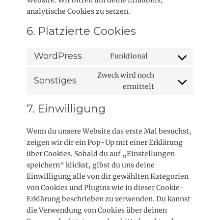
analytische Cookies zu setzen.
6. Platzierte Cookies
WordPress
Funktional
C
o
Zweck wird noch
Sonstiges
n
ermittelt
C
s
o
7. Einwilligung
e
n
n
s
t
Wenn du unsere Website das erste Mal besuchst,
e
t
zeigen wir dir ein Pop-Up mit einer Erklärung
n
o
über Cookies. Sobald du auf „Einstellungen
t
s
speichern“ klickst, gibst du uns deine
t
e
Einwilligung alle von dir gewählten Kategorien
o
r
von Cookies und Plugins wie in dieser Cookie-
s
v
Erklärung beschrieben zu verwenden. Du kannst
e
i
die Verwendung von Cookies über deinen
r
c