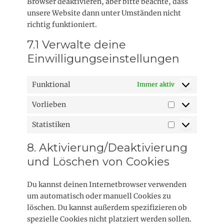
Browser deaktivieren, aber bitte beachte, dass
v
e
unsere Website dann unter Umständen nicht
i
w
richtig funktioniert.
c
o
e
7.1 Verwalte deine
r
s
Einwilligungseinstellungen
d
o
p
n
r
s
Funktional
Immer aktiv
e
t
s
Vorlieben
i
V
s
g
o
Statistiken
e
S
r
s
t
l
8. Aktivierung/Deaktivierung
a
i
und Löschen von Cookies
t
e
i
b
Du kannst deinen Internetbrowser verwenden
s
e
um automatisch oder manuell Cookies zu
t
n
löschen. Du kannst außerdem spezifizieren ob
i
spezielle Cookies nicht platziert werden sollen.
k