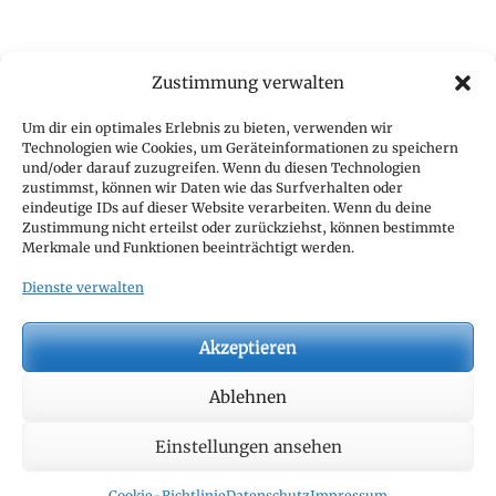
A
l
t
e
Zustimmung verwalten
r
Geschäftsstelle
Um dir ein optimales Erlebnis zu bieten, verwenden wir
n
Technologien wie Cookies, um Geräteinformationen zu speichern
a
CTJ Geschäftsstelle
und/oder darauf zuzugreifen. Wenn du diesen Technologien
t
c/o CIVD e.V.
zustimmst, können wir Daten wie das Surfverhalten oder
i
eindeutige IDs auf dieser Website verarbeiten. Wenn du deine
z. Hd. Thomas Nitsch
Zustimmung nicht erteilst oder zurückziehst, können bestimmte
v
Hamburger Allee 14
Merkmale und Funktionen beeinträchtigt werden.
e
60486 Frankfurt
:
Dienste verwalten
Mail:
geschaeftsstelle@c-t-j.eu
Akzeptieren
Suche
Ablehnen
nach:
Einstellungen ansehen
Copyright © 2026
. All Rights Reserved.
Datenschutz
| Clean
Cookie-Richtlinie
Datenschutz
Impressum