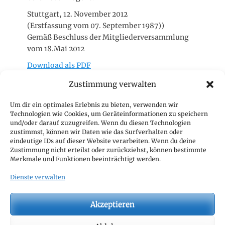
Stuttgart, 12. November 2012
(Erstfassung vom 07. September 1987))
Gemäß Beschluss der Mitgliederversammlung
vom 18.Mai 2012
Download als PDF
Zustimmung verwalten
Geschäftsstelle
Um dir ein optimales Erlebnis zu bieten, verwenden wir
Technologien wie Cookies, um Geräteinformationen zu speichern
CTJ Geschäftsstelle
und/oder darauf zuzugreifen. Wenn du diesen Technologien
c/o CIVD e.V.
zustimmst, können wir Daten wie das Surfverhalten oder
eindeutige IDs auf dieser Website verarbeiten. Wenn du deine
z. Hd. Thomas Nitsch
Zustimmung nicht erteilst oder zurückziehst, können bestimmte
Hamburger Allee 14
Merkmale und Funktionen beeinträchtigt werden.
60486 Frankfurt
Dienste verwalten
Mail:
geschaeftsstelle@c-t-j.eu
Akzeptieren
Suche