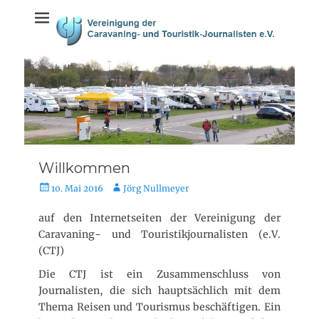
Weiter
springen
zum
Inhalt
Willkommen
V
A
10. Mai 2016
Jörg Nullmeyer
e
u
r
t
auf den Internetseiten der Vereinigung der
ö
o
Caravaning- und Touristikjournalisten (e.V.
f
r
(CTJ)
f
e
Die CTJ ist ein Zusammenschluss von
n
Journalisten, die sich hauptsächlich mit dem
t
Thema Reisen und Tourismus beschäftigen. Ein
l