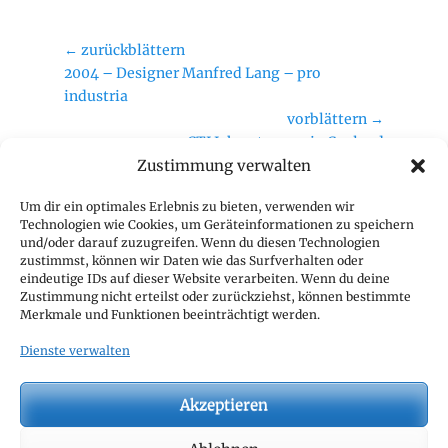
a
t
e
Beitragsnavigation
← zurückblättern
g
Vorheriger
2004 – Designer Manfred Lang – pro
o
Beitrag:
industria
r
vorblättern →
i
Nächster
CTJ Jahrestagung in Cuxland
e
Beitrag:
Zustimmung verwalten
n
Geschäftsstelle
Um dir ein optimales Erlebnis zu bieten, verwenden wir
Technologien wie Cookies, um Geräteinformationen zu speichern
CTJ Geschäftsstelle
und/oder darauf zuzugreifen. Wenn du diesen Technologien
c/o CIVD e.V.
zustimmst, können wir Daten wie das Surfverhalten oder
eindeutige IDs auf dieser Website verarbeiten. Wenn du deine
z. Hd. Thomas Nitsch
Zustimmung nicht erteilst oder zurückziehst, können bestimmte
Hamburger Allee 14
Merkmale und Funktionen beeinträchtigt werden.
60486 Frankfurt
Dienste verwalten
Mail:
geschaeftsstelle@c-t-j.eu
Akzeptieren
Suche