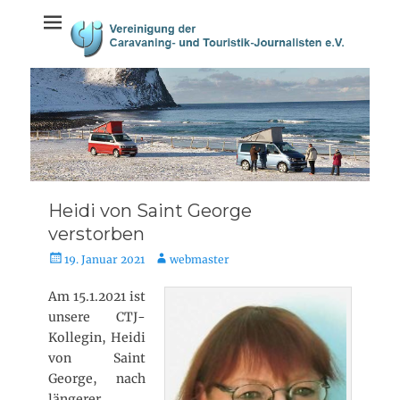
Weiter
springen
zum
Inhalt
Heidi von Saint George
verstorben
V
A
19. Januar 2021
webmaster
e
u
r
t
Am 15.1.2021 ist
ö
o
unsere CTJ-
f
r
Kollegin, Heidi
f
von Saint
e
George, nach
n
längerer