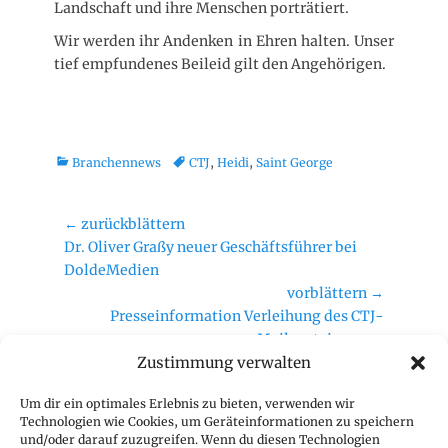
Landschaft und ihre Menschen porträtiert.
Wir werden ihr Andenken in Ehren halten. Unser
tief empfundenes Beileid gilt den Angehörigen.
K
T
Branchennews
CTJ
,
Heidi
,
Saint George
a
a
t
g
e
Beitragsnavigation
s
← zurückblättern
g
Vorheriger
Dr. Oliver Graßy neuer Geschäftsführer bei
o
Beitrag:
DoldeMedien
r
vorblättern →
i
Nächster
Presseinformation Verleihung des CTJ-
e
Beitrag:
Meilensteins 2022
n
Zustimmung verwalten
Geschäftsstelle
Um dir ein optimales Erlebnis zu bieten, verwenden wir
Technologien wie Cookies, um Geräteinformationen zu speichern
CTJ Geschäftsstelle
und/oder darauf zuzugreifen. Wenn du diesen Technologien