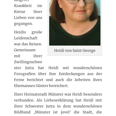
t
Krankheit im
l
i
Kreise ihrer
c
Lieben von uns
h
gegangen.
t
a
Heidis große
m
Leidenschaft
war das Reisen.
Gemeinsam
Heidi von Saint George
mit ihrer
Zwillingsschwe
ster Jutta hat Heidi mit wunderschönen
Fotografien über ihre Entdeckungen aus der
Ferne berichtet und auch die Arbeiten ihres
Ehemannes Günter bereichert.
Ihrer Heimatstadt Münster war Heidi besonders
verbunden. Als Liebeserklärung hat Heidi mit
ihrer Schwester Jutta in dem wunderschönen
Bildband ‚Münster ist jovel‘ die Stadt, die