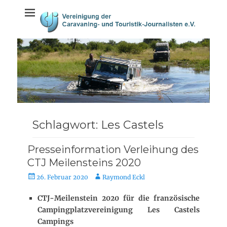
Weiter
springen
zum
Inhalt
Schlagwort:
Les Castels
Presseinformation Verleihung des
CTJ Meilensteins 2020
V
A
26. Februar 2020
Raymond Eckl
e
u
r
t
CTJ-Meilenstein 2020 für die französische
ö
o
Campingplatzvereinigung Les Castels
f
r
Campings