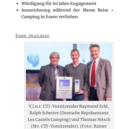
f
Würdigung für 60 Jahre Engagement
e
Auszeichnung während der Messe Reise +
n
Camping in Essen verliehen
t
l
i
c
Essen, 26.02.2020
h
t
a
m
V.l.n.r: CTJ-Vorsitzender Raymond Eckl,
Ralph Schetter (Deutsche Repräsentanz
Les Castels Camping) und Thomas Nitsch
(Stv. CTJ-Vorsitzender). (Foto: Rainer