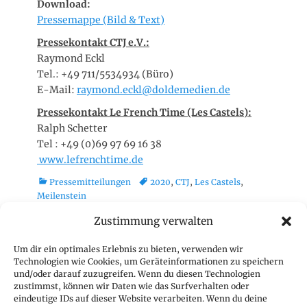
Download:
Pressemappe (Bild & Text)
Pressekontakt CTJ e.V.:
Raymond Eckl
Tel.: +49 711/5534934 (Büro)
E-Mail:
raymond.eckl@doldemedien.de
Pressekontakt Le French Time (Les Castels):
Ralph Schetter
Tel : +49 (0)69 97 69 16 38
www.lefrenchtime.de
K
T
Pressemitteilungen
2020
,
CTJ
,
Les Castels
,
a
a
Meilenstein
t
g
Zustimmung verwalten
e
s
g
Geschäftsstelle
Um dir ein optimales Erlebnis zu bieten, verwenden wir
o
Technologien wie Cookies, um Geräteinformationen zu speichern
r
CTJ Geschäftsstelle
und/oder darauf zuzugreifen. Wenn du diesen Technologien
i
c/o CIVD e.V.
zustimmst, können wir Daten wie das Surfverhalten oder
e
eindeutige IDs auf dieser Website verarbeiten. Wenn du deine
z. Hd. Thomas Nitsch
n