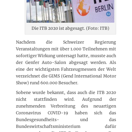
t
l
i
c
h
Die ITB 2020 ist abgesagt. (Foto: ITB)
t
a
m
Nachdem die Schweizer Regierung
Veranstaltungen mit über 1.000 Teilnehmen mit
sofortiger Wirkung untersagt hatte, musste auch
der Genfer Auto-Salon abgesagt werden. Als
eine der wichtigsten Fahrzeugmessen der Welt
verzeichnet die GIMS (Gend International Motor
Show) rund 600.000 Besucher.
Sobene wurde bekannt, dass auch die ITB 2020
nicht stattfinden wird. Aufgrund der
zunehmenden Verbreitung des neuartigen
Coronavirus COVID-19 haben sich das
Bundesgesundheits- und das
Bundeswirtschaftsministerium dafür