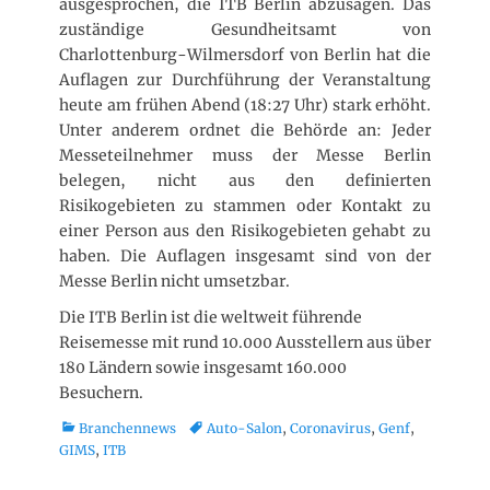
ausgesprochen, die ITB Berlin abzusagen. Das
zuständige Gesundheitsamt von
Charlottenburg-Wilmersdorf von Berlin hat die
Auflagen zur Durchführung der Veranstaltung
heute am frühen Abend (18:27 Uhr) stark erhöht.
Unter anderem ordnet die Behörde an: Jeder
Messeteilnehmer muss der Messe Berlin
belegen, nicht aus den definierten
Risikogebieten zu stammen oder Kontakt zu
einer Person aus den Risikogebieten gehabt zu
haben. Die Auflagen insgesamt sind von der
Messe Berlin nicht umsetzbar.
Die ITB Berlin ist die weltweit führende
Reisemesse mit rund 10.000 Ausstellern aus über
180 Ländern sowie insgesamt 160.000
Besuchern.
K
T
Branchennews
Auto-Salon
,
Coronavirus
,
Genf
,
a
a
GIMS
,
ITB
t
g