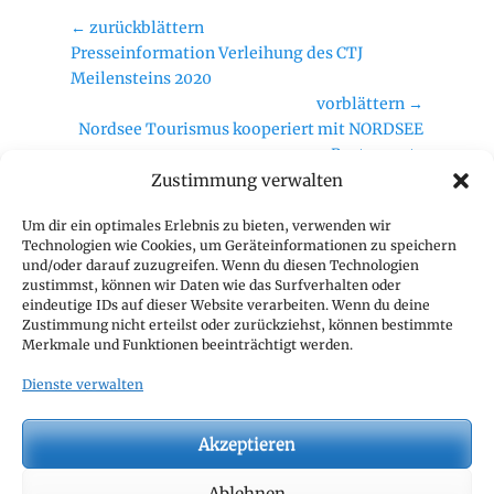
e
s
g
Beitragsnavigation
← zurückblättern
o
Vorheriger
Presseinformation Verleihung des CTJ
r
Beitrag:
Meilensteins 2020
i
vorblättern →
e
Nächster
Nordsee Tourismus kooperiert mit NORDSEE
n
Beitrag:
Restaurants
Zustimmung verwalten
Geschäftsstelle
Um dir ein optimales Erlebnis zu bieten, verwenden wir
Technologien wie Cookies, um Geräteinformationen zu speichern
CTJ Geschäftsstelle
und/oder darauf zuzugreifen. Wenn du diesen Technologien
c/o CIVD e.V.
zustimmst, können wir Daten wie das Surfverhalten oder
eindeutige IDs auf dieser Website verarbeiten. Wenn du deine
z. Hd. Thomas Nitsch
Zustimmung nicht erteilst oder zurückziehst, können bestimmte
Hamburger Allee 14
Merkmale und Funktionen beeinträchtigt werden.
60486 Frankfurt
Dienste verwalten
Mail:
geschaeftsstelle@c-t-j.eu
Akzeptieren
Suche
Ablehnen