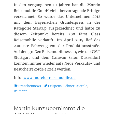
In den vergangenen 10 Jahren hat die Morelo
Reisemobile GmbH viele hervorragende Erfolge
verzeichnet. So wurde das Unternehmen 2012
mit dem Bayerischen Gründerpreis in der
Kategorie StartUp ausgezeichnet und hatte zu
diesem Zeitpunkt bereits 200 First Class
Reisemobile verkauft. Im April 2019 lief das
2.000ste Fahrzeug von der Produktionsstraße.
Auf den großen Reisemobilmessen, wie der CMT
Stuttgart und dem Caravan Salon Düsseldorf
konnten immer wieder aufs Neue Verkaufs- und
Besucherrekorde erzielt werden.
Info:
www.morelo-reisemobile.de
K
T
Branchennews
Crispens
,
Löhner
,
Morelo
,
a
a
Reimann
t
g
e
s
g
Martin Kunz übernimmt die
o