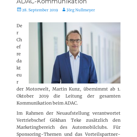
ADAC-Kommunikation
r
i
V
A
28. September 2019
Jörg Nullmeyer
e
e
u
n
r
t
De
ö
o
r
f
r
Ch
f
e
ef
n
re
t
da
l
kt
i
eu
c
r
h
der Motorwelt, Martin Kunz, übernimmt ab 1.
t
a
Oktober 2019 die Leitung der gesamten
m
Kommunikation
beim ADAC.
Im Rahmen der Neuaufstellung verantwortet
Vertriebschef Gökhan Teke zusätzlich den
Marketingbereich des Automobilclubs. Für
Sponsoring-Themen und das Vorteilspartner-