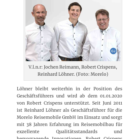
n
t
l
i
c
h
t
a
m
V.l.n.r: Jochen Reimann, Robert Crispens,
Reinhard Löhner. (Foto: Morelo)
Löhner bleibt weiterhin in der Position des
Geschäftsführers und wird ab dem 01.01.2020
von Robert Crispens unterstützt. Seit Juni 2011
ist Reinhard Löhner als Geschäftsführer für die
Morelo Reisemobile GmbH im Einsatz und sorgt
mit 38 Jahren Erfahrung im Reisemobilbau für
exzellente Qualitätsstandards und
hervorragende Innovationen. Robert Crispens