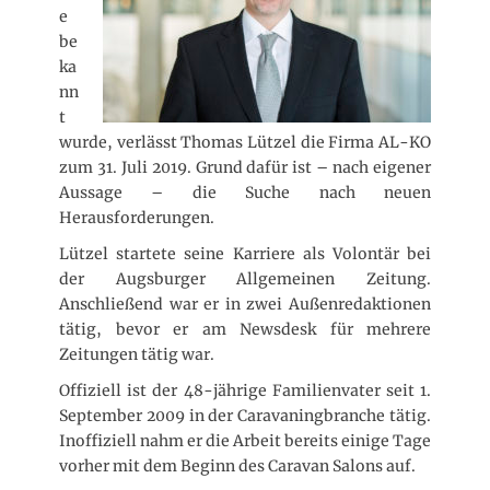
e
e
n
be
t
ka
l
i
nn
c
t
h
wurde, verlässt Thomas Lützel die Firma AL-KO
t
zum 31. Juli 2019. Grund dafür ist – nach eigener
a
Aussage – die Suche nach neuen
m
Herausforderungen.
Lützel startete seine Karriere als Volontär bei
der Augsburger Allgemeinen Zeitung.
Anschließend war er in zwei Außenredaktionen
tätig, bevor er am Newsdesk für mehrere
Zeitungen tätig war.
Offiziell ist der 48-jährige Familienvater seit 1.
September 2009 in der Caravaningbranche tätig.
Inoffiziell nahm er die Arbeit bereits einige Tage
vorher mit dem Beginn des Caravan Salons auf.