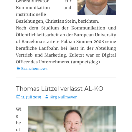
Generaldirektor für
l
i
Kommunikation und
c
institutionelle
h
Beziehungen, Christian Stein, berichten.
t
Nach dem Studium der Kommunikation und
a
Öffentlichkeitsarbeit an der European University
m
of Barcelona startete Fabian Simmer 2008 seine
berufliche Laufbahn bei Seat in der Abteilung
Vertrieb und Marketing. Zuletzt war er Digital
Officer des Unternehmens.
(ampnet/deg)
K
Branchennews
a
t
e
Thomas Lützel verlässt AL-KO
g
V
A
11. Juli 2019
Jörg Nullmeyer
o
e
u
r
r
t
Wi
i
ö
o
e
e
f
r
n
he
f
ut