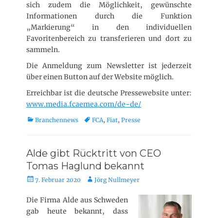
sich zudem die Möglichkeit, gewünschte
Informationen durch die Funktion
„Markierung“ in den individuellen
Favoritenbereich zu transferieren und dort zu
sammeln.
Die Anmeldung zum Newsletter ist jederzeit
über einen Button auf der Website möglich.
Erreichbar ist die deutsche Pressewebsite unter:
www.media.fcaemea.com/de-de/
K
T
Branchennews
FCA
,
Fiat
,
Presse
a
a
t
g
e
s
Alde gibt Rücktritt von CEO
g
Tomas Haglund bekannt
o
r
V
A
7. Februar 2020
Jörg Nullmeyer
i
e
u
e
r
t
Die Firma Alde aus Schweden
n
ö
o
gab heute bekannt, dass