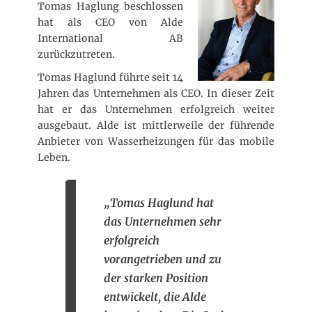
f
r
Tomas Haglung beschlossen
f
hat als CEO von Alde
e
International AB
n
zurückzutreten.
t
l
Tomas Haglund führte seit 14
i
Jahren das Unternehmen als CEO. In dieser Zeit
c
hat er das Unternehmen erfolgreich weiter
h
ausgebaut. Alde ist mittlerweile der führende
t
a
Anbieter von Wasserheizungen für das mobile
m
Leben.
„Tomas Haglund hat
das Unternehmen sehr
erfolgreich
vorangetrieben und zu
der starken Position
entwickelt, die Alde