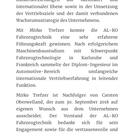
t
internationaler Ebene sowie in der Umsetzung
l
i
der Vertriebsziele und der damit verbundenen
c
Wachstumsstrategie des Unternehmens.
h
Mit Mirko Trefzer konnte die AL-KO
t
a
Fahrzeugtechnik eine sehr erfahrene
m
Führungskraft gewinnen. Nach erfolgreichem
Maschinenbaustudium mit Schwerpunkt
Fahrzeugtechnologie in Karlsruhe und
Frankreich sammelte der Diplom-Ingenieur im
Automotive-Bereich umfangreiche
internationale Vertriebserfahrung in leitender
Funktion.
Mirko Trefzer ist Nachfolger von Carsten
Oberwelland, der zum 30. September 2018 auf
eigenen Wunsch aus dem Unternehmen
ausscheidet. Der Vorstand der AL-KO
Fahrzeugtechnik bedankt sich für sein
Engagement sowie für die vertrauensvolle und