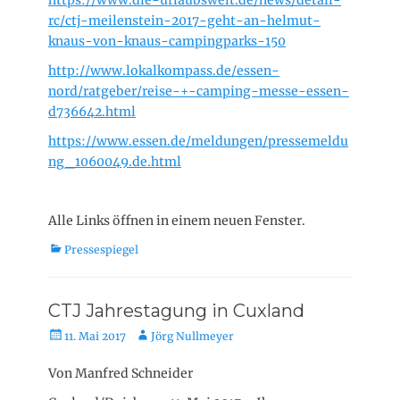
https://www.die-urlaubswelt.de/news/detail-
rc/ctj-meilenstein-2017-geht-an-helmut-
knaus-von-knaus-campingparks-150
http://www.lokalkompass.de/essen-
nord/ratgeber/reise-+-camping-messe-essen-
d736642.html
https://www.essen.de/meldungen/pressemeldu
ng_1060049.de.html
Alle Links öffnen in einem neuen Fenster.
K
Pressespiegel
a
t
e
CTJ Jahrestagung in Cuxland
g
V
A
11. Mai 2017
Jörg Nullmeyer
o
e
u
r
r
t
Von Manfred Schneider
i
ö
o
e