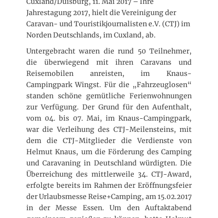
Cuxland/Duisburg, 11. Mai 2017 – Ihre
f
r
n
Jahrestagung 2017, hielt die Vereinigung der
f
e
Caravan- und Touristikjournalisten e.V. (CTJ) im
n
Norden Deutschlands, im Cuxland, ab.
t
Untergebracht waren die rund 50 Teilnehmer,
l
die überwiegend mit ihren Caravans und
i
c
Reisemobilen anreisten, im Knaus-
h
Campingpark Wingst. Für die „Fahrzeuglosen“
t
standen schöne gemütliche Ferienwohnungen
a
zur Verfügung. Der Grund für den Aufenthalt,
m
vom 04. bis 07. Mai, im Knaus-Campingpark,
war die Verleihung des CTJ-Meilensteins, mit
dem die CTJ-Mitglieder die Verdienste von
Helmut Knaus, um die Förderung des Camping
und Caravaning in Deutschland würdigten. Die
Überreichung des mittlerweile 34. CTJ-Award,
erfolgte bereits im Rahmen der Eröffnungsfeier
der Urlaubsmesse Reise+Camping, am 15.02.2017
in der Messe Essen. Um den Auftaktabend