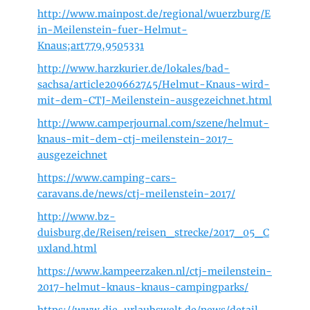
h
http://www.mainpost.de/regional/wuerzburg/E
t
a
in-Meilenstein-fuer-Helmut-
m
Knaus;art779,9505331
http://www.harzkurier.de/lokales/bad-
sachsa/article209662745/Helmut-Knaus-wird-
mit-dem-CTJ-Meilenstein-ausgezeichnet.html
http://www.camperjournal.com/szene/helmut-
knaus-mit-dem-ctj-meilenstein-2017-
ausgezeichnet
https://www.camping-cars-
caravans.de/news/ctj-meilenstein-2017/
http://www.bz-
duisburg.de/Reisen/reisen_strecke/2017_05_C
uxland.html
https://www.kampeerzaken.nl/ctj-meilenstein-
2017-helmut-knaus-knaus-campingparks/