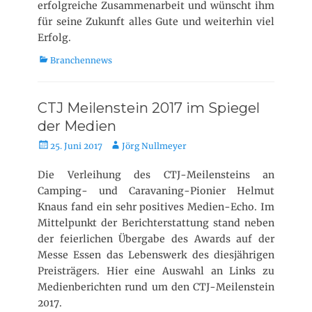
erfolgreiche Zusammenarbeit und wünscht ihm
für seine Zukunft alles Gute und weiterhin viel
Erfolg.
K
Branchennews
a
t
e
CTJ Meilenstein 2017 im Spiegel
g
der Medien
o
r
V
A
25. Juni 2017
Jörg Nullmeyer
i
e
u
e
r
t
Die Verleihung des CTJ-Meilensteins an
n
ö
o
Camping- und Caravaning-Pionier Helmut
f
r
Knaus fand ein sehr positives Medien-Echo. Im
f
Mittelpunkt der Berichterstattung stand neben
e
der feierlichen Übergabe des Awards auf der
n
Messe Essen das Lebenswerk des diesjährigen
t
Preisträgers. Hier eine Auswahl an Links zu
l
i
Medienberichten rund um den CTJ-Meilenstein
c
2017.