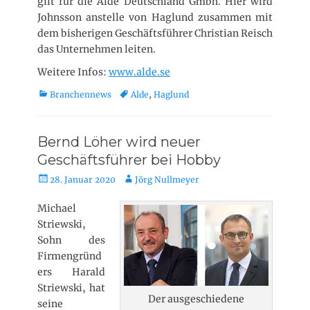
gilt für die Alde Deutschland Gmbh. Hier wird
Johnsson anstelle von Haglund zusammen mit
dem bisherigen Geschäftsführer Christian Reisch
das Unternehmen leiten.
Weitere Infos:
www.alde.se
K
T
Branchennews
Alde
,
Haglund
a
a
t
g
e
s
Bernd Löher wird neuer
g
Geschäftsführer bei Hobby
o
r
V
A
28. Januar 2020
Jörg Nullmeyer
i
e
u
e
r
t
Michael
n
ö
o
Striewski,
f
r
Sohn des
f
Firmengründ
e
ers Harald
n
Striewski, hat
t
Der ausgeschiedene
seine
l