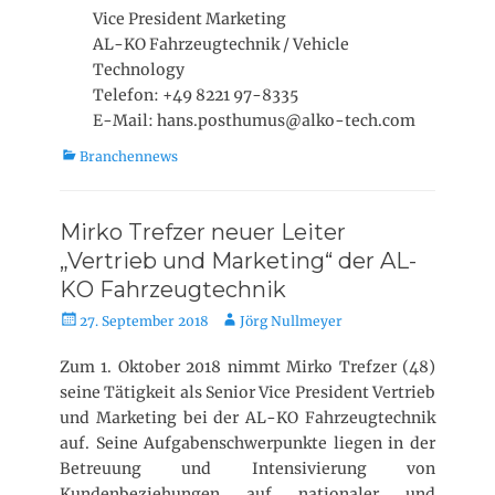
Vice President Marketing
AL-KO Fahrzeugtechnik / Vehicle
Technology
Telefon: +49 8221 97-8335
E-Mail: hans.posthumus@alko-tech.com
K
Branchennews
a
t
e
Mirko Trefzer neuer Leiter
g
„Vertrieb und Marketing“ der AL-
o
KO Fahrzeugtechnik
r
i
V
A
27. September 2018
Jörg Nullmeyer
e
e
u
n
r
t
Zum 1. Oktober 2018 nimmt Mirko Trefzer (48)
ö
o
seine Tätigkeit als Senior Vice President Vertrieb
f
r
und Marketing bei der AL-KO Fahrzeugtechnik
f
auf. Seine Aufgabenschwerpunkte liegen in der
e
Betreuung und Intensivierung von
n
Kundenbeziehungen auf nationaler und