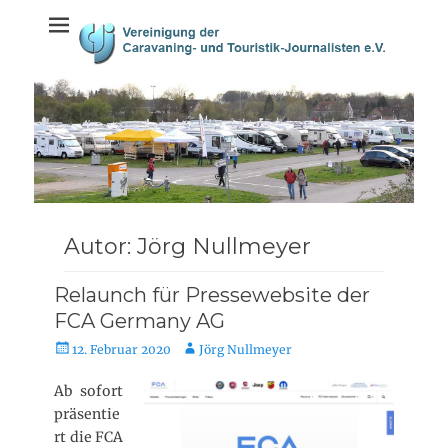
Weiter
springen
zum
Inhalt
Autor:
Jörg Nullmeyer
Relaunch für Pressewebsite der
FCA Germany AG
V
A
12. Februar 2020
Jörg Nullmeyer
e
u
r
t
Ab sofort
ö
o
präsentie
f
r
rt die FCA