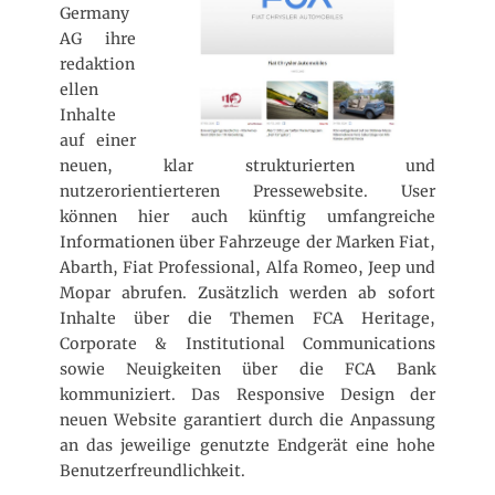
f
Germany
e
AG ihre
n
redaktion
t
ellen
l
i
Inhalte
c
auf einer
h
neuen, klar strukturierten und
t
nutzerorientierteren Pressewebsite. User
a
können hier auch künftig umfangreiche
m
Informationen über Fahrzeuge der Marken Fiat,
Abarth, Fiat Professional, Alfa Romeo, Jeep und
Mopar abrufen. Zusätzlich werden ab sofort
Inhalte über die Themen FCA Heritage,
Corporate & Institutional Communications
sowie Neuigkeiten über die FCA Bank
kommuniziert. Das Responsive Design der
neuen Website garantiert durch die Anpassung
an das jeweilige genutzte Endgerät eine hohe
Benutzerfreundlichkeit.