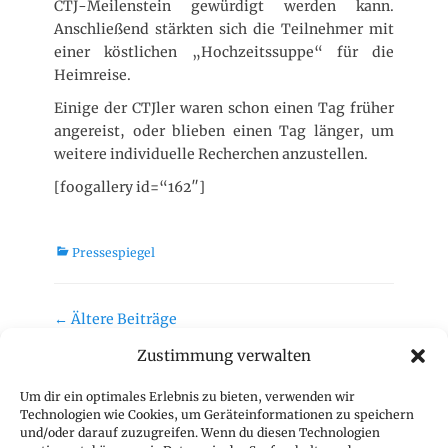
CTJ-Meilenstein gewürdigt werden kann.
Anschließend stärkten sich die Teilnehmer mit
einer köstlichen „Hochzeitssuppe“ für die
Heimreise.
Einige der CTJler waren schon einen Tag früher
angereist, oder blieben einen Tag länger, um
weitere individuelle Recherchen anzustellen.
[foogallery id=“162″]
K
Pressespiegel
a
t
e
Beitrag-
←
Ältere Beiträge
g
Navigation
Neuere Beiträge
→
o
Zustimmung verwalten
r
Geschäftsstelle
i
Um dir ein optimales Erlebnis zu bieten, verwenden wir
e
Technologien wie Cookies, um Geräteinformationen zu speichern
CTJ Geschäftsstelle
n
und/oder darauf zuzugreifen. Wenn du diesen Technologien