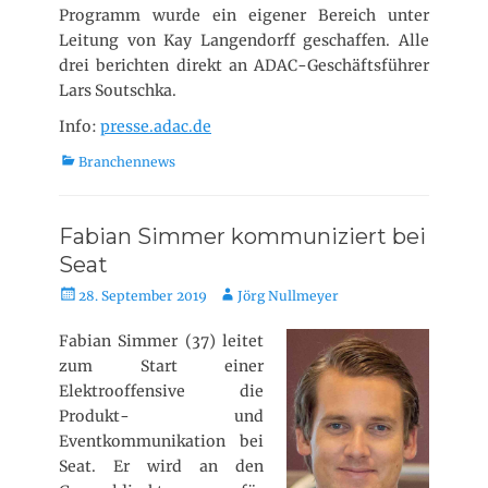
Programm wurde ein eigener Bereich unter
Leitung von Kay Langendorff geschaffen. Alle
drei berichten direkt an ADAC-Geschäftsführer
Lars Soutschka.
Info:
presse.adac.de
K
Branchennews
a
t
e
Fabian Simmer kommuniziert bei
g
Seat
o
r
V
A
28. September 2019
Jörg Nullmeyer
i
e
u
e
r
t
Fabian Simmer (37) leitet
n
ö
o
zum Start einer
f
r
Elektrooffensive die
f
Produkt- und
e
Eventkommunikation bei
n
Seat. Er wird an den
t