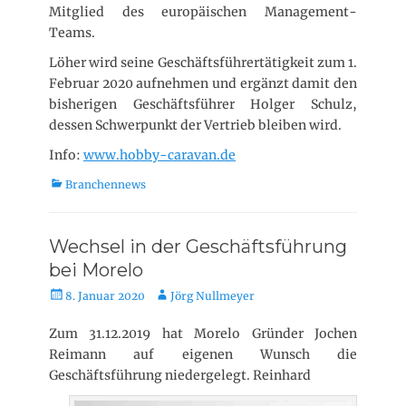
Mitglied des europäischen Management-
Teams.
Löher wird seine Geschäftsführertätigkeit zum 1.
Februar 2020 aufnehmen und ergänzt damit den
bisherigen Geschäftsführer Holger Schulz,
dessen Schwerpunkt der Vertrieb bleiben wird.
Info:
www.hobby-caravan.de
K
Branchennews
a
t
e
Wechsel in der Geschäftsführung
g
bei Morelo
o
r
V
A
8. Januar 2020
Jörg Nullmeyer
i
e
u
e
r
t
Zum 31.12.2019 hat Morelo Gründer Jochen
n
ö
o
Reimann auf eigenen Wunsch die
f
r
Geschäftsführung niedergelegt. Reinhard
f
e